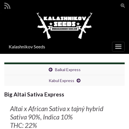
Pře
vyhl
Search for:
form
Kalashnikov Seeds
Rozba
navig
Baikal Express
Kabul Express
Big Altai Sativa Express
Altai x African Sativa x tajný hybrid
Sativa 90%, Indica 10%
THC: 22%