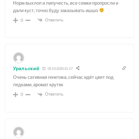
Норм выхлоп и липучесть, все семки пропросли и
дали куст, точно буду заказывать ишшо
Ответить
0
Уральский
05.10.2020 21:17
Очень сативная генетика, сейчас идёт цвет под
ледками, аромат крутяк
Ответить
0