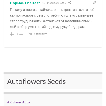
НорманTheBest
14.05.2021 00:56
Покажу и моего алтайчика, очень ценю за то, что всё
как по паспорту, сем употребляю только сативуа её
стало трудно найти. Алтайская от Калашниковых –
мой выбор уже третий год, жму руку бридерам!
Ответить
0
Autoflowers Seeds
AK Skunk Auto