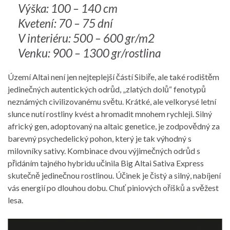
Výška: 100 – 140 cm
Kvetení: 70 – 75 dní
V interiéru: 500 – 600 gr/m2
Venku: 900 – 1300 gr/rostlina
Území Altai není jen nejteplejší částí Sibiře, ale také rodištěm
jedinečných autentických odrůd, „zlatých dolů“ fenotypů
neznámých civilizovanému světu. Krátké, ale velkorysé letní
slunce nutí rostliny kvést a hromadit mnohem rychleji. Silný
africký gen, adoptovaný na altaic genetice, je zodpovědný za
barevný psychedelický pohon, který je tak výhodný s
milovníky sativy. Kombinace dvou výjimečných odrůd s
přidáním tajného hybridu učinila Big Altai Sativa Express
skutečně jedinečnou rostlinou. Účinek je čistý a silný, nabíjení
vás energií po dlouhou dobu. Chuť piniových oříšků a svěžest
lesa.