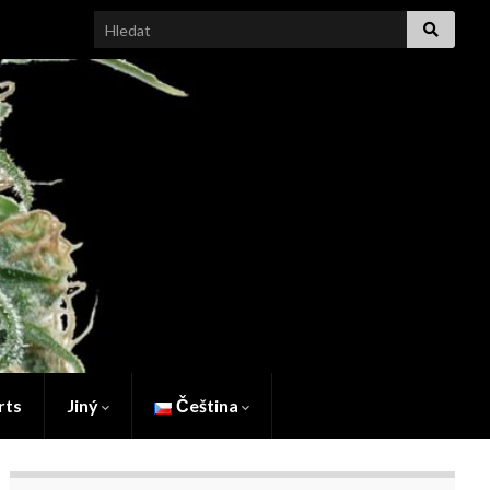
Search for:
rts
Jiný
Čeština