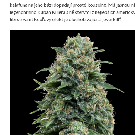
kalafuna na jeho bázi dopadají prostě kouzelně. Má jasnou, 
legendárního Kuban Killera s některými z nejlepších americký
líbí se vám! Kouřový efekt je dlouhotrvající a „overkill“.