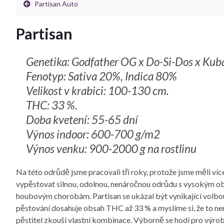
Partisan Auto
Partisan
Genetika: Godfather OG x Do-Si-Dos x Kuba
Fenotyp: Sativa 20%, Indica 80%
Velikost v krabici: 100-130 cm.
THC: 33 %.
Doba kvetení: 55-65 dní
Výnos indoor: 600-700 g/m2
Výnos venku: 900-2000 g na rostlinu
Na této odrůdě jsme pracovali tři roky, protože jsme měli víc
vypěstovat silnou, odolnou, nenáročnou odrůdu s vysokým o
houbovým chorobám. Partisan se ukázal být vynikající volbou j
pěstování dosahuje obsah THC až 33 % a myslíme si, že to není
pěstitel zkouší vlastní kombinace. Výborně se hodí pro výr