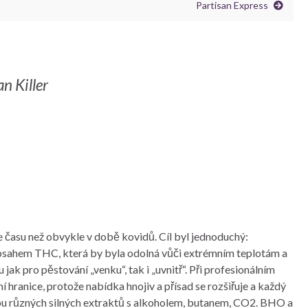
Partisan Express
n Killer
e času než obvykle v době kovidů. Cíl byl jednoduchý:
bsahem THC, která by byla odolná vůči extrémním teplotám a
ak pro pěstování „venku“, tak i „uvnitř“. Při profesionálním
 hranice, protože nabídka hnojiv a přísad se rozšiřuje a každý
obu různých silných extraktů s alkoholem, butanem, CO2. BHO a