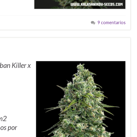
9 comentarios
an Killer x
/m2
os por