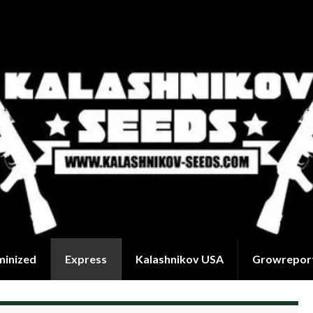
minized
Express
Kalashnikov USA
Growrepor