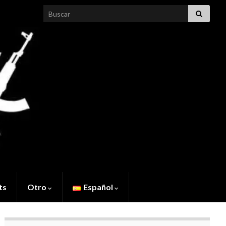
Search for:
ts
Otro
Español