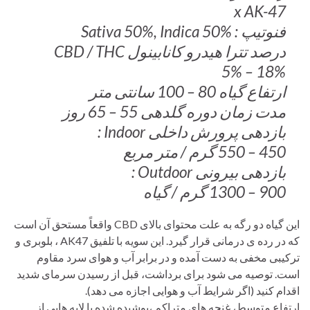
x AK-47
فنوتیپ : Sativa 50%, Indica 50%
درصد تترا هیدرو کانابینول CBD / THC
18% – 5%
ارتفاع گیاه 80 – 100 سانتی متر
مدت زمان دوره گلدهی 55 – 65 روز
بازدهی پرورش داخلی Indoor :
450 – 550 گرم / متر مربع
بازدهی بیرونی Outdoor :
900 – 1300 گرم / گیاه
این گیاه دو رگه به علت محتوای بالای CBD واقعاً مستحق آن است
که در رده ی درمانی قرار گیرد. این سویه با تلفیق AK47 ، بلوبری و
ترکیبی مخفی به دست آمده و در برابر آب و هوای سرد مقاوم
است. توصیه می شود برای برداشت، قبل از رسیدن سرمای شدید
اقدام کنید (اگر شرایط آب و هوایی اجازه می دهد).
ارتفاع متوسط، غنچه های متراکم ،پوشیده شده با لایه هایی از