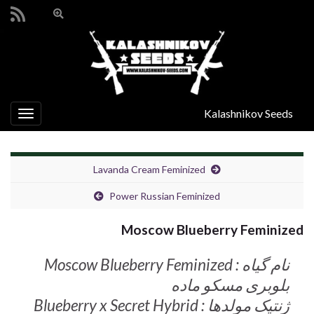
Toggle
search
Search for:
form
Kalashnikov Seeds
oggle
gation
Lavanda Cream Feminized
Power Russian Feminized
Moscow Blueberry Feminized
نام گیاه : Moscow Blueberry Feminized
بلوبری مسکو ماده
ژنتیک مولدها : Blueberry x Secret Hybrid