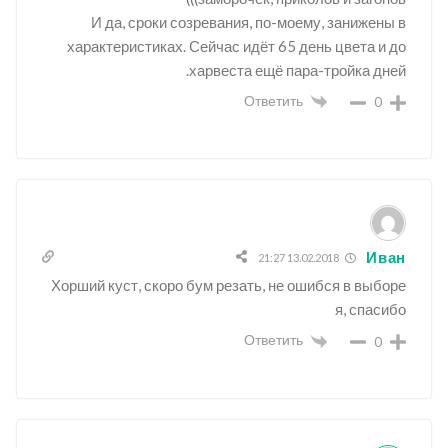
И да, сроки созревания, по-моему, занижены в
характеристиках. Сейчас идёт 65 день цвета и до
харвеста ещё пара-тройка дней.
Ответить
0
Иван
13.02.2018 21:27
Хорший куст, скоро бум резать, не ошибся в выборе
я, спасибо
Ответить
0