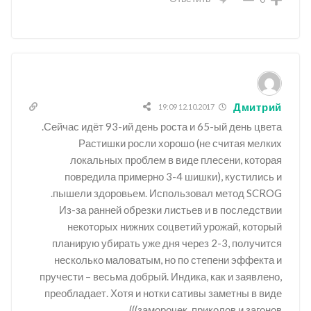
Дмитрий
12.10.2017 19:09
Сейчас идёт 93-ий день роста и 65-ый день цвета.
Растишки росли хорошо (не считая мелких
локальных проблем в виде плесени, которая
повредила примерно 3-4 шишки), кустились и
пышели здоровьем. Использовал метод SCROG.
Из-за ранней обрезки листьев и в последствии
некоторых нижних соцветий урожай, который
планирую убирать уже дня через 2-3, получится
несколько маловатым, но по степени эффекта и
пручести – весьма добрый. Индика, как и заявлено,
преобладает. Хотя и нотки сативы заметны в виде
заморочек, приколов и загонов)))