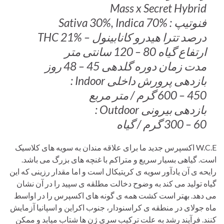
Mass x Secret Hybrid
فنوتیپ : Sativa 30%, Indica 70%
درصد تترا هیدرو کانابینول – THC 21%
ارتفاع گیاه 80 – 120 سانتی متر
مدت زمان دوره گلدهی 45 – 48 روز
بازدهی پرورش داخلی Indoor :
450 – 600 گرم / متر مربع
بازدهی بیرونی Outdoor :
60 – 300 گرم / گیاه
W.C.E اکسپرس جدید ما برای علاقه مندان به سویه های کلاسیک
است. گیاهی بسیار سریع و متراکم با غنچه های بزرگ می باشد.
رایحه ی آن یادآور سویه ی کریتیکال است و اما مقدار رزینی که این
گیاه تولید می کند به وضوح دخالت مطلقه ی سپید را در آن نشان
می دهد. بهتر است کشت همه ی گونه های اکسپرس را در اواسط
ماه جولای در منطقه ی کراسنودار، جنوب اکراین و اسپانیا آزمایش
کنند. فرآیند رشد به علت ترکیب سری ژن ها شتاب میابد و ممکن