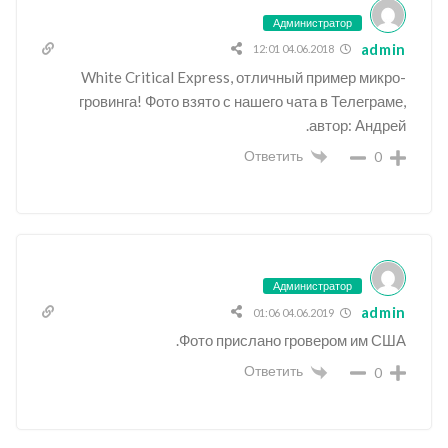
Администратор
admin
04.06.2018 12:01
White Critical Express, отличный пример микро-
гровинга! Фото взято с нашего чата в Телеграме,
автор: Андрей.
Ответить
0
Администратор
admin
04.06.2019 01:06
Фото прислано гровером им США.
Ответить
0