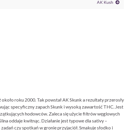
AK Kush
 około roku 2000. Tak powstał AK Skunk a rezultaty przerosły
owując specyficzny zapach Skunk i wysoką zawartość THC. Jest
oczątkujących hodowców. Zaleca się użycie filtrów węglowych
lina oddaje kwitnąc. Działanie jest typowe dla sativy –
 zadań czy spotkań w gronie przyjaciół. Smakuje słodko i