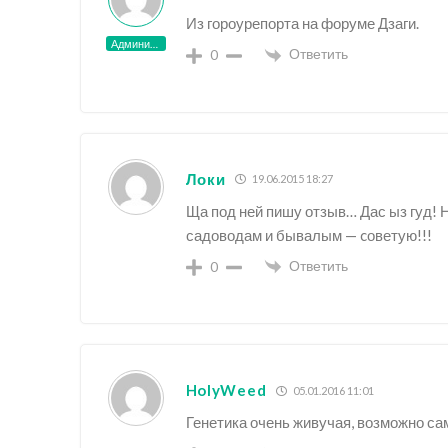
Из гороурепорта на форуме Дзаги.
Администратор
Ответить
0
Локи
19.06.2015 18:27
Ща под ней пишу отзыв… Дас ыз гуд!
садоводам и бывалым — cоветую!!!
Ответить
0
HolyWeed
05.01.2016 11:01
Генетика очень живучая, возможно са