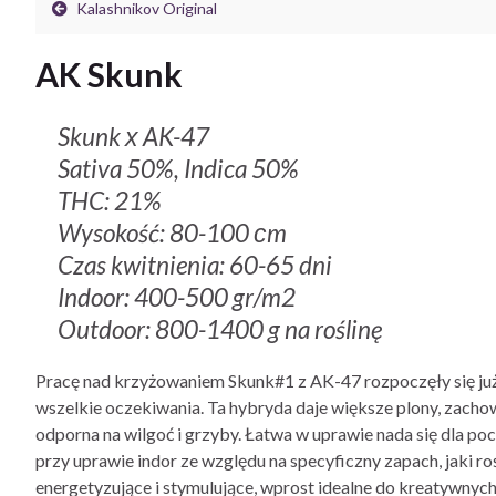
Kalashnikov Original
AK Skunk
Skunk х AK-47
Sativa 50%, Indica 50%
THC: 21%
Wysokość: 80-100 сm
Czas kwitnienia: 60-65 dni
Indoor: 400-500 gr/m2
Outdoor: 800-1400 g na roślinę
Pracę nad krzyżowaniem Skunk#1 z AK-47 rozpoczęły się już
wszelkie oczekiwania. Ta hybryda daje większe plony, zach
odporna na wilgoć i grzyby. Łatwa w uprawie nada się dla p
przy uprawie indor ze względu na specyficzny zapach, jaki roś
energetyzujące i stymulujące, wprost idealne do kreatywnych