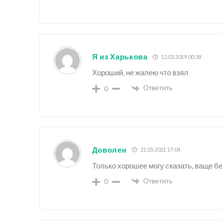
Я из Харькова
12.03.2019 00:38
Хороший, не жалею что взял
Ответить
0
Доволен
21.05.2021 17:04
Только хорошее могу сказать, ваще б
Ответить
0