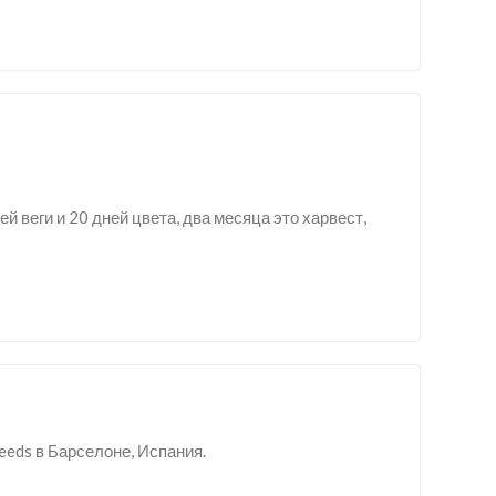
й веги и 20 дней цвета, два месяца это харвест,
eeds в Барселоне, Испания.