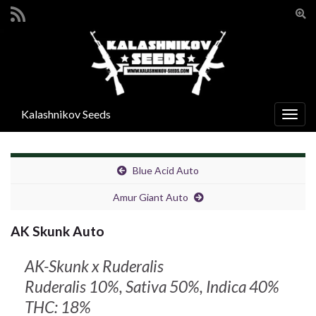
Prze
form
Search for:
wysz
Kalashnikov Seeds
Prze
nawi
Blue Acid Auto
Amur Giant Auto
AK Skunk Auto
AK-Skunk x Ruderalis
Ruderalis 10%, Sativa 50%, Indica 40%
THC: 18%