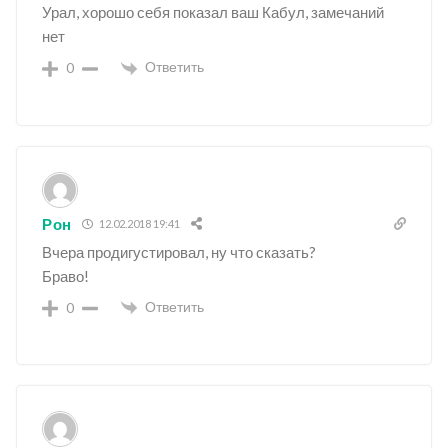
Урал, хорошо себя показал ваш Кабул, замечаний
нет
Ответить
0
Рон
12.02.2018 19:41
Вчера продигустировал, ну что сказать?
Браво!
Ответить
0