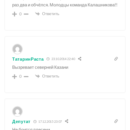
раз два и обчёлся. Молодцы команда Калашникова!!
Ответить
0
ТатаринРаста
23.10.2014 22:40
Вызревает северней Казани
Ответить
0
Депутат
17.12.2015 23:07
Не боится плесени