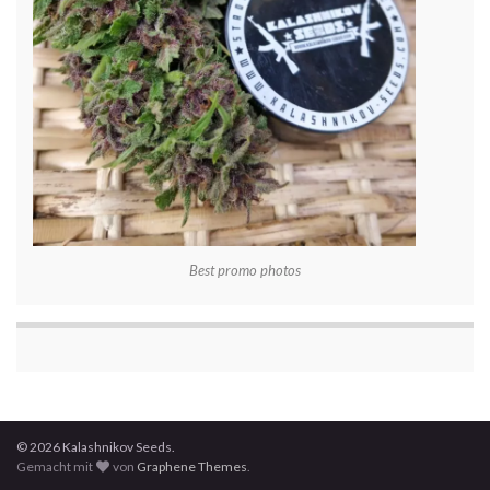
Best promo photos
© 2026 Kalashnikov Seeds.
Gemacht mit
von
Graphene Themes
.