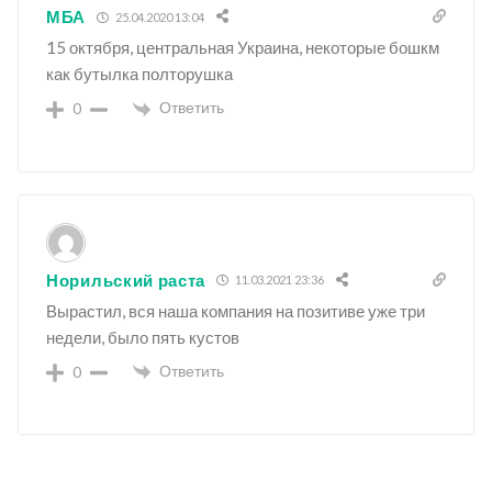
МБА
25.04.2020 13:04
15 октября, центральная Украина, некоторые бошкм
как бутылка полторушка
Ответить
0
Норильский раста
11.03.2021 23:36
Вырастил, вся наша компания на позитиве уже три
недели, было пять кустов
Ответить
0