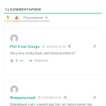
11
КОММЕНТАРИЕВ
Популярные
Phil from Glasgo
24.02.2016 21:32
Very nice sticky buds, well done brothers!!
Ответить
2
Февральский
11.02.2014 21:06
Шикарный сорт, я много растил, но такого качества