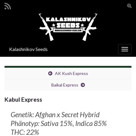
Suc
umsc
Search for:
Kalashnikov Seeds
Navi
umsc
AK Kush Express
Baikal Express
Kabul Express
Genetik: Afghan x Secret Hybrid
Phänotyp: Sativa 15%, Indica 85%
THC: 22%