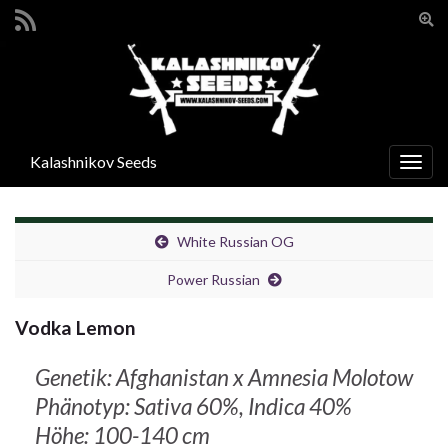
Suc
umsc
Search for:
Kalashnikov Seeds
Navi
umsc
White Russian OG
Power Russian
Vodka Lemon
Genetik: Afghanistan x Amnesia Molotow
Phänotyp: Sativa 60%, Indica 40%
Höhe: 100-140 cm