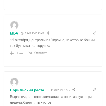
МБА
25.04.2020 13:04
15 октября, центральная Украина, некоторые бошкм
как бутылка полторушка
Ответить
0
Норильский раста
11.03.2021 23:36
Вырастил, вся наша компания на позитиве уже три
недели, было пять кустов