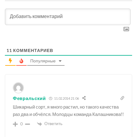
11
КОММЕНТАРИЕВ
Популярные
Февральский
11.02.2014 21:06
Шикарный сорт, я много растил, но такого качества
раз два и обчёлся. Молодцы команда Калашникова!!
Ответить
0