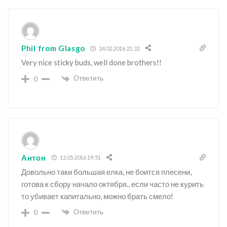
Phil from Glasgo
24.02.2016 21:32
Very nice sticky buds, well done brothers!!
Ответить
0
Антон
12.05.2016 19:51
Довольно таки большая елка, не боится плесени,
готова к сбору начало октября., если часто не курить
то убивает капитально, можно брать смело!
Ответить
0