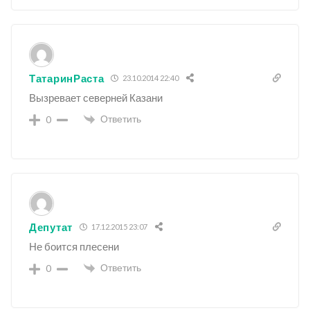
ТатаринРаста
23.10.2014 22:40
Вызревает северней Казани
Ответить
0
Депутат
17.12.2015 23:07
Не боится плесени
Ответить
0