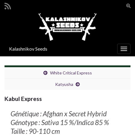
Togg
sear
Search for:
for
Kalashnikov Seeds
Togg
navig
White Critical Express
Katyusha
Kabul Express
Génétique : Afghan x Secret Hybrid
Génotype : Sativa 15 %/Indica 85 %
Taille : 90-110 cm