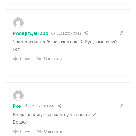
РобертДеНиро
30.11.2017 00:12
Урал, хорошо себя показал ваш Кабул, замечаний
нет
Ответить
0
Рон
12.02.2018 19:41
Вчера продигустировал, ну что сказать?
Браво!
Ответить
0