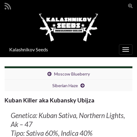
Atti
il
Search for:
mod
di
rice
Kalashnikov Seeds
Attiv
la
navig
Moscow Blueberry
Siberian Haze
Kuban Killer aka Kubansky Ubijza
Genetica: Kuban Sativa, Northern Lights,
Ak – 47
Tipo: Sativa 60%, Indica 40%