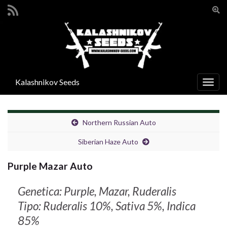
Atti
il
Search for:
mod
di
rice
Kalashnikov Seeds
Attiv
la
navig
Northern Russian Auto
Siberian Haze Auto
Purple Mazar Auto
Genetica: Purple, Mazar, Ruderalis
Tipo: Ruderalis 10%, Sativa 5%, Indica
85%