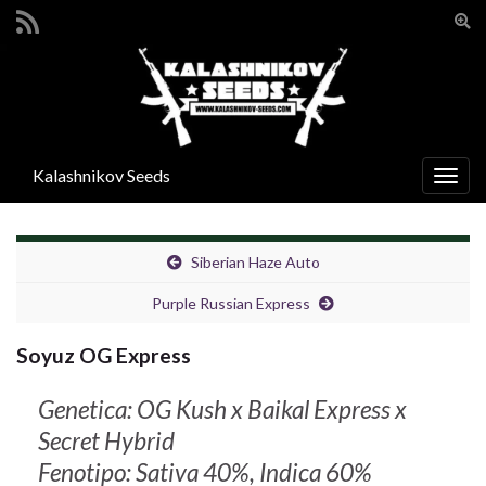
Atti
il
Search for:
mod
di
rice
Kalashnikov Seeds
Attiv
la
navig
Siberian Haze Auto
Purple Russian Express
Soyuz OG Express
Genetica: OG Kush x Baikal Express x
Secret Hybrid
Fenotipo: Sativa 40%, Indica 60%