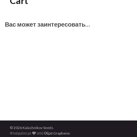
Cart
Вас может заинтересовать…
© 2026 Kalashnikov Seeds.
Φτιαγμένο με
από
Θέμα Graphene
.