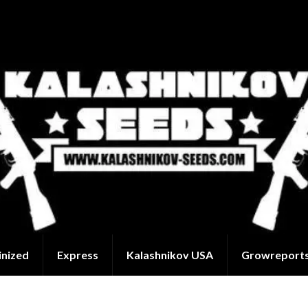
inized
Express
Kalashnikov USA
Growreport