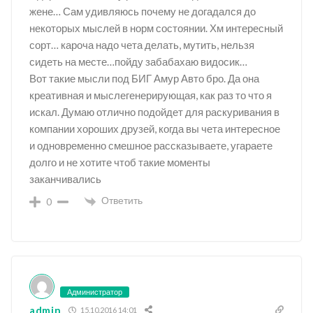
жене… Сам удивляюсь почему не догадался до
некоторых мыслей в норм состоянии. Хм интересный
сорт… кароча надо чета делать, мутить, нельзя
сидеть на месте…пойду забабахаю видосик…
Вот такие мысли под БИГ Амур Авто бро. Да она
креативная и мыслегенерирующая, как раз то что я
искал. Думаю отлично подойдет для раскуривания в
компании хороших друзей, когда вы чета интересное
и одновременно смешное рассказываете, угараете
долго и не хотите чтоб такие моменты
заканчивались
Ответить
0
Администратор
admin
15.10.2016 14:01