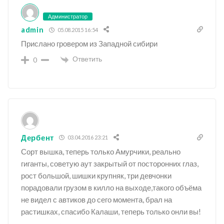
Администратор
admin
05.08.2015 16:54
Прислано гровером из Западной сибири
Ответить
0
Дербент
03.04.2016 23:21
Сорт вышка, теперь только Амурчики, реально
гиганты, советую аут закрытый от посторонних глаз,
рост большой, шишки крупняк, три девчонки
порадовали грузом в килло на выходе,такого объёма
не видел с автиков до сего момента, брал на
растишках, спасибо Калаши, теперь только онли вы!