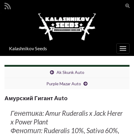
Вкл/
вык
Search for:
фор
поис
Kalashnikov Seeds
Вкл/
выкл
нави
Ak Skunk Auto
Purple Mazar Auto
Амурский Гигант Auto
Генетика: Amur Ruderalis x Jack Herer
x Power Plant
Фенотип: Ruderalis 10%, Sativa 60%,