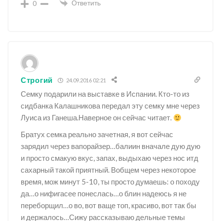
Ответить
0
Строгий
24.09.2016 02:21
Семку подарили на выставке в Испании. Кто-то из
сидбанка Калашникова передал эту семку мне через
Луиса из Ганеша.Наверное он сейчас читает.
Братух семка реально зачетная, я вот сейчас
зарядил через вапорайзер…балиин вначале дую дую
и просто смакую вкус, запах, выдыхаю через нос итд
сахарный такой приятный. Вобщем через некоторое
время, мож минут 5-10, ты просто думаешь: о походу
да…о нифигасее понеслась…о блин надеюсь я не
переборщил…о во, вот ваще топ, красиво, вот так бы
и держалось…Сижу рассказываю дельные темы