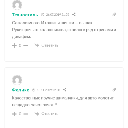
Техностиль
26.07.2019 21:52
Сажали много. И гашик и шишки — вышак.
Руки прочь от калашникова, ставлю в ряд с гринами и
динафем.
Ответить
0
Феликс
13.11.2019 22:08
Качественные пручие шиманчики, для авто молотит
нещадно, зачот зачот !!
Ответить
0