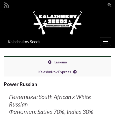
Вкл/
вык
Search for:
фор
поис
Kalashnikov Seeds
Вкл/
выкл
нави
Катюша
Kalashnikov Express
Power Russian
Генетика: South African x White
Russian
Фенотип: Sativa 70%, Indica 30%