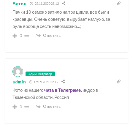
Батон
29.11.2020 23:12
Пачки 10 семок хватило на три цикла, все были
красавцы. Очень советую, вырубает наглухо, за
руль вообще сесть невозможно…;
Ответить
0
Администратор
admin
09.09.2021 22:12
Фото из нашего
чата в Телеграме
,
индор в
Тюменской области, Россия
Ответить
0