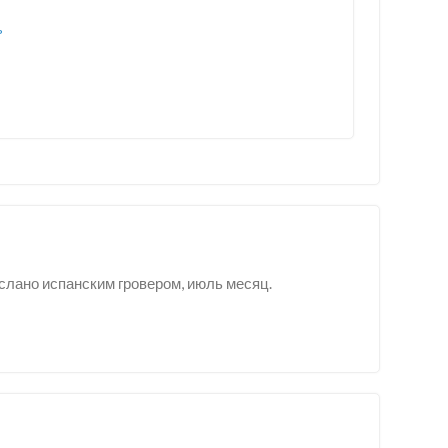
ь
ислано испанским гровером, июль месяц.