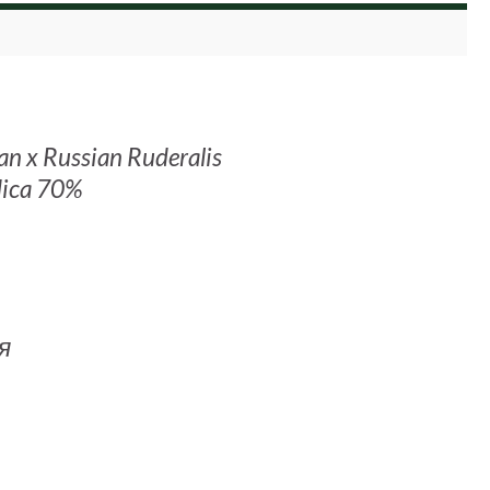
n x Russian Ruderalis
dica 70%
я