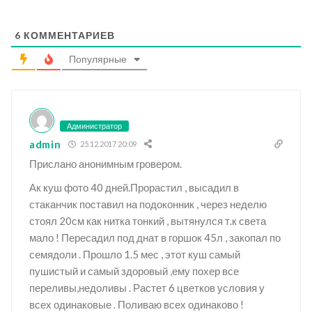
6
КОММЕНТАРИЕВ
Популярные
Администратор
admin
25.12.2017 20:09
Прислано анонимным гровером.
Ак куш фото 40 дней.Прорастил , высадил в
стаканчик поставил на подоконник , через неделю
стоял 20см как нитка тонкий , вытянулся т.к света
мало ! Пересадил под днат в горшок 45л , закопал по
семядоли . Прошло 1.5 мес , этот куш самый
пушистый и самый здоровый ,ему похер все
переливы,недоливы . Растет 6 цветков условия у
всех одинаковые . Поливаю всех одинаково !