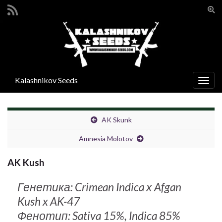
Вкл/
вык
Search for:
фор
поис
Kalashnikov Seeds
Вкл/
выкл
нави
AK Skunk
Amnesia Molotov
AK Kush
Генетика: Crimean Indica х Afgan
Kush x AK-47
Фенотип: Sativa 15%, Indica 85%