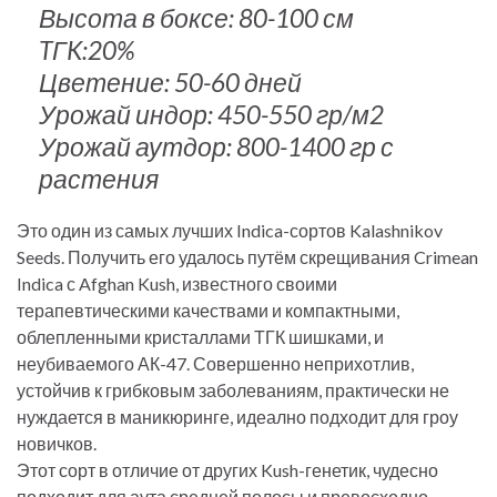
Высота в боксе: 80-100 см
TГK:20%
Цветение: 50-60 дней
Урожай индор: 450-550 гр/м2
Урожай аутдор: 800-1400 гр с
растения
Это один из самых лучших Indica-сортов Kalashnikov
Seeds. Получить его удалось путём скрещивания Crimean
Indica с Afghan Kush, известного своими
терапевтическими качествами и компактными,
облепленными кристаллами ТГК шишками, и
неубиваемого АК-47. Совершенно неприхотлив,
устойчив к грибковым заболеваниям, практически не
нуждается в маникюринге, идеално подходит для гроу
новичков.
Этот сорт в отличие от других Kush-генетик, чудесно
подходит для аута средней полосы и превосходно