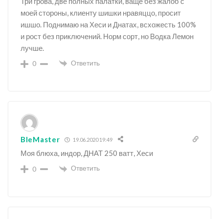
Три грова, две полных палатки, ваще без жалоб с
моей стороны, клиенту шишки нравяццо, просит
ишшо. Поднимаю на Хеси и Днатах, всхожесть 100%
и рост без приключений. Норм сорт, но Водка Лемон
лучше.
Ответить
0
BleMaster
19.06.2020 19:49
Моя блюха, индор, ДНАТ 250 ватт, Хеси
Ответить
0