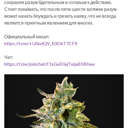
сохраняя разум бдительным и готовым к действию.
Стоит понимать, что после пяти-шести затяжек разум
может начать блуждать и грезить наяву, что не всегда
является приятным явлением для многих.
Официальный канал:
https://t.me/+U0odQV_E0O6T7CF9
Чат:
https://t.me/joinchat/F1sGuFJlajTuijaB5RlIaw