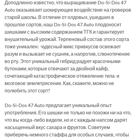
Доподлинно известно, что выращивание Do-Si-Dos 47
Auto оказыввает шокирующее воздействие на гроверов
старой школы. В отличие от олдовых, ушедших в
прошлое сортов, наш Do-Si-Dos 47 Auto плодоносит
шишками с высоким содержанием ТГК и гарантирует
внушительный урожай. Терпеновый состав этого сорта
тоже уникален: чудесный микс привкусов освежает
разум и вызывает не сушняк, а напротив, слюнотечение
во рту. Этот уникальный гибрид радует красочными
бутонами, которые отвечают за двойной кайф,
сочетающий катастрофическое отяжеление тела и
мозговое землетрясение. Как, скажите, можно не
полюбить этот сорт?
Do-Si-Dos 47 Auto предлагает уникальный опыт
употребления. Его шишки не только не похожи ни на что,
что вы когда-либо видели, но и с каждым напсом дарят
насыщенный вкус сахара и фруктов. Советуем
приберечь немного стаффа для особых случаев, чтобы