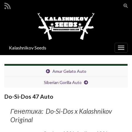
Вкл/
вык
Search for:
фор
поис
Kalashnikov Seeds
Вкл/
выкл
нави
Amur Gelato Auto
Siberian Gorilla Auto
Do-Si-Dos 47 Auto
Генетика: Do-Si-Dos x Kalashnikov
Original